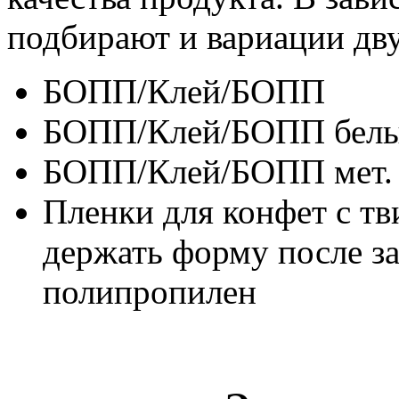
подбирают и вариации дв
БОПП/Клей/БОПП
БОПП/Клей/БОПП бел
БОПП/Клей/БОПП мет.
Пленки для конфет с тв
держать форму после за
полипропилен